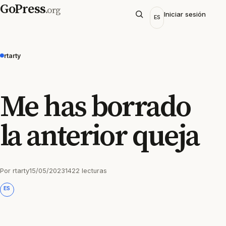
GoPress
.org
Iniciar sesión
ES
rtarty
Me has borrado
la anterior queja
Por
rtarty
15/05/2023
1422 lecturas
ES