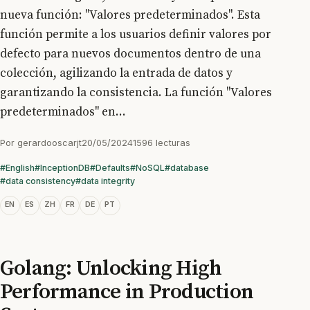
nueva función: "Valores predeterminados". Esta
función permite a los usuarios definir valores por
defecto para nuevos documentos dentro de una
colección, agilizando la entrada de datos y
garantizando la consistencia. La función "Valores
predeterminados" en...
Por
gerardooscarjt
20/05/2024
1596 lecturas
#English
#InceptionDB
#Defaults
#NoSQL
#database
#data consistency
#data integrity
EN
ES
ZH
FR
DE
PT
Golang: Unlocking High
Performance in Production