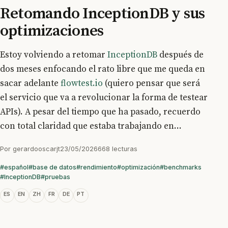
Retomando InceptionDB y sus
optimizaciones
Estoy volviendo a retomar
InceptionDB
después de
dos meses enfocando el rato libre que me queda en
sacar adelante
flowtest.io
(quiero pensar que será
el servicio que va a revolucionar la forma de testear
APIs). A pesar del tiempo que ha pasado, recuerdo
con total claridad que estaba trabajando en...
Por
gerardooscarjt
23/05/2026
668 lecturas
#español
#base de datos
#rendimiento
#optimización
#benchmarks
#InceptionDB
#pruebas
ES
EN
ZH
FR
DE
PT