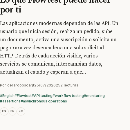
por ti
Las aplicaciones modernas dependen de las API. Un
usuario que inicia sesión, realiza un pedido, sube
un documento, activa una suscripción o solicita un
pago rara vez desencadena una sola solicitud
HTTP. Detrás de cada acción visible, varios
servicios se comunican, intercambian datos,
actualizan el estado y esperan a que...
Por
gerardooscarjt
25/07/2026
252 lecturas
#English
#Flowtest
#API testing
#workflow testing
#monitoring
#assertions
#asynchronous operations
EN
ES
ZH