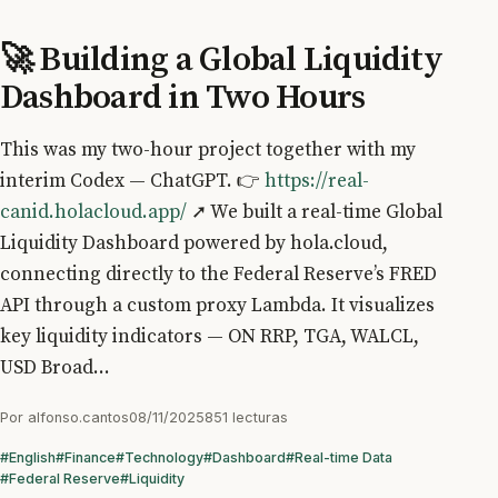
🚀 Building a Global Liquidity
Dashboard in Two Hours
This was my two-hour project together with my
interim Codex — ChatGPT. 👉
https://real-
canid.holacloud.app/
➚ We built a real-time Global
Liquidity Dashboard powered by hola.cloud,
connecting directly to the Federal Reserve’s FRED
API through a custom proxy Lambda. It visualizes
key liquidity indicators — ON RRP, TGA, WALCL,
USD Broad...
Por
alfonso.cantos
08/11/2025
851 lecturas
#English
#Finance
#Technology
#Dashboard
#Real-time Data
#Federal Reserve
#Liquidity