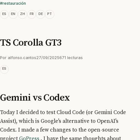
#restauración
ES
EN
ZH
FR
DE
PT
TS Corolla GT3
Por
alfonso.cantos
27/09/2025
671 lecturas
ES
Gemini vs Codex
Today I decided to test Cloud Code (or Gemini Code
Assist), which is Google's alternative to OpenAI's
Codex. I made a few changes to the open-source
project
GoPress
. I have the same thoughts about