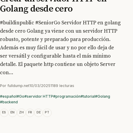
Golang desde cero
#buildinpublic #SeniorGo Servidor HTTP en golang
desde cero Golang ya viene con un servidor HTTP
robusto, potente y preparado para producción.
Además es muy fácil de usar y no por ello deja de
ser versátil y configurable hasta el más mínimo
detalle. El paquete http contiene un objeto Server
con...
Por
fulldump.net
10/03/2025
1189 lecturas
#español
#Go
#servidor HTTP
#programación
#tutorial
#Golang
#backend
ES
EN
ZH
FR
DE
PT