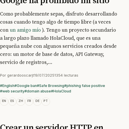
Google ha prohibido mi sitio
Como probablemente sepas, disfruto desarrollando
cosas cuando tengo algo de tiempo libre (a veces
con
un amigo mío
). Tengo un proyecto secundario
a largo plazo llamado HolaCloud, que es una
pequeña nube con algunos servicios creados desde
cero: un motor de base de datos, API Gateway,
servicio de registros,...
Por
gerardooscarjt
19/07/2025
1354 lecturas
#English
#Google ban
#Safe Browsing
#phishing false positive
#web security
#domain abuse
#HolaCloud
EN
ES
ZH
FR
DE
PT
Crear un servidor HTTP en