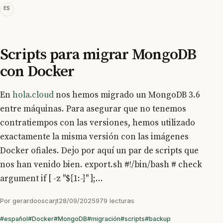
ES
Scripts para migrar MongoDB
con Docker
En
hola.cloud
nos hemos migrado un MongoDB 3.6
entre máquinas. Para asegurar que no tenemos
contratiempos con las versiones, hemos utilizado
exactamente la misma versión con las imágenes
Docker ofiales. Dejo por aquí un par de scripts que
nos han venido bien. export.sh #!/bin/bash # check
argument if [ -z "${1:-}" ];...
Por
gerardooscarjt
28/09/2025
979 lecturas
#español
#Docker
#MongoDB
#migración
#scripts
#backup