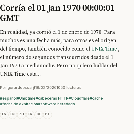
Corría el 01 Jan 1970 00:00:01
GMT
En realidad, ya corrió el 1 de enero de 1970. Para
muchos es una fecha más, para otros es el origen
del tiempo, también conocido como el
UNIX Time
,
el número de segundos transcurridos desde el 1
Jan 1970 a medianoche. Pero no quiero hablar del
UNIX Time esta...
Por
gerardooscarjt
18/02/2026
1050 lecturas
#español
#Unix time
#cabeceras HTTP
#Cloudflare
#caché
#fecha de expiración
#software heredado
ES
EN
ZH
FR
DE
PT