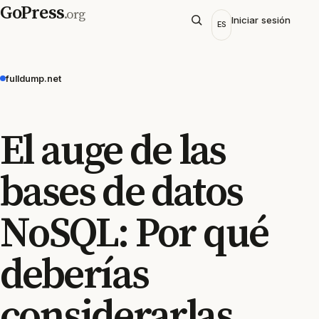
GoPress
.org
Iniciar sesión
ES
fulldump.net
El auge de las
bases de datos
NoSQL: Por qué
deberías
considerarlas