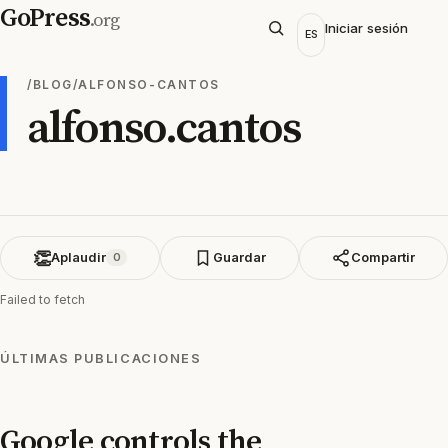
GoPress
.org
Iniciar sesión
ES
/BLOG/ALFONSO-CANTOS
alfonso.cantos
👏
Aplaudir
Guardar
Compartir
0
Failed to fetch
ÚLTIMAS PUBLICACIONES
Google controls the