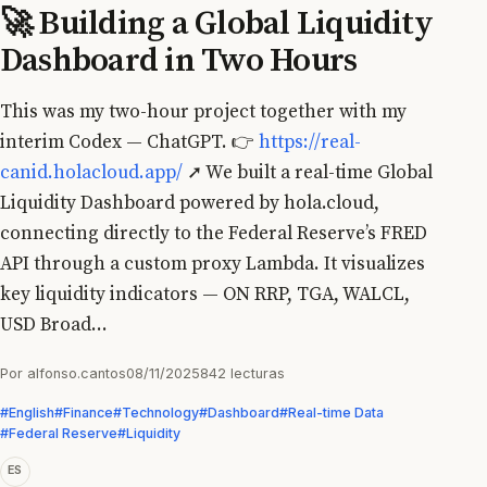
🚀 Building a Global Liquidity
Dashboard in Two Hours
This was my two-hour project together with my
interim Codex — ChatGPT. 👉
https://real-
canid.holacloud.app/
➚ We built a real-time Global
Liquidity Dashboard powered by hola.cloud,
connecting directly to the Federal Reserve’s FRED
API through a custom proxy Lambda. It visualizes
key liquidity indicators — ON RRP, TGA, WALCL,
USD Broad...
Por alfonso.cantos
08/11/2025
842 lecturas
#English
#Finance
#Technology
#Dashboard
#Real-time Data
#Federal Reserve
#Liquidity
ES